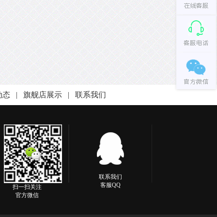
动态
|
旗舰店展示
|
联系我们
联系我们
客服QQ
扫一扫关注
官方微信