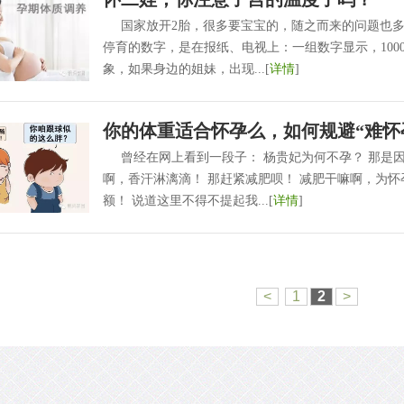
国家放开2胎，很多要宝宝的，随之而来的问题也多
停育的数字，是在报纸、电视上：一组数字显示，100
象，如果身边的姐妹，出现...[
详情
]
你的体重适合怀孕么，如何规避“难怀
曾经在网上看到一段子： 杨贵妃为何不孕？ 那是
啊，香汗淋漓滴！ 那赶紧减肥呗！ 减肥干嘛啊，为怀
额！ 说道这里不得不提起我...[
详情
]
<
1
2
>