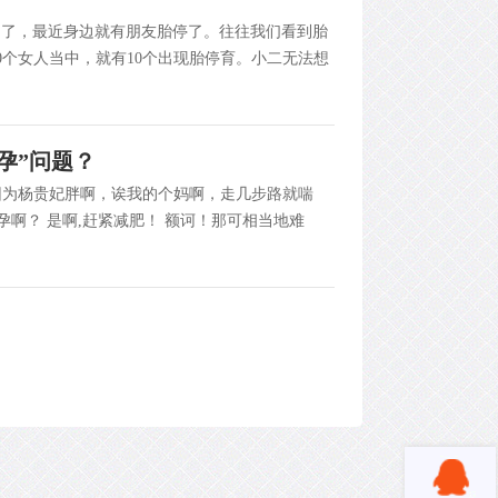
了，最近身边就有朋友胎停了。往往我们看到胎
0个女人当中，就有10个出现胎停育。小二无法想
孕”问题？
因为杨贵妃胖啊，诶我的个妈啊，走几步路就喘
孕啊？ 是啊,赶紧减肥！ 额诃！那可相当地难